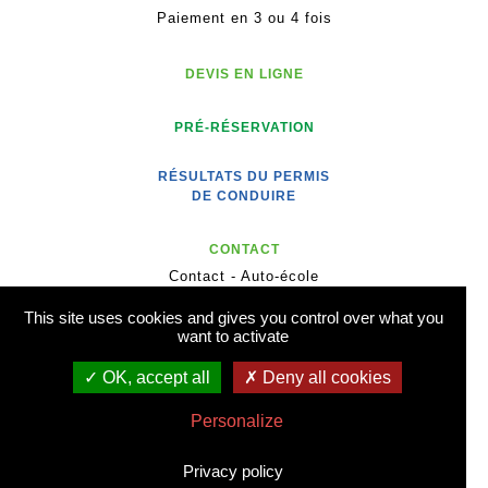
Paiement en 3 ou 4 fois
DEVIS EN LIGNE
PRÉ-RÉSERVATION
RÉSULTATS DU PERMIS
DE CONDUIRE
CONTACT
Contact - Auto-école
Contact - Formation
This site uses cookies and gives you control over what you
Notre actualité
want to activate
Recrutement
OK, accept all
Deny all cookies
MENTIONS LÉGALES
Personalize
Privacy policy